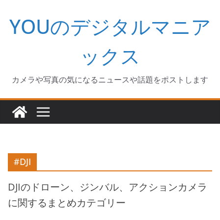
コ
YOUのデジタルマニア
ン
テ
ン
ックス
ツ
へ
カメラや写真の気になるニュースや話題をポストします
ス
キ
ッ
プ
#DJI
DJIのドローン、ジンバル、アクションカメラ
に関するまとめカテゴリー