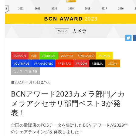
#CANON
#DJI
#FUJIFILM
#GOPRO
#INSTA360
#NIKON
#OLYMPUS
#PANASONIC
#PENTAX
#RICOH
#SIGMA
#SONY
カメラ・写真情報
2023年1月16日
You
BCNアワード2023カメラ部門／カ
メラアクセサリ部門ベスト3が発
表！
全国の量販店のPOSデータを集計したBCN アワードが2023年
のシェアランキングを発表しました！