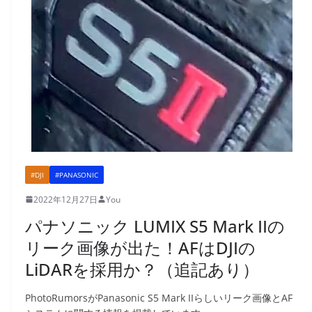
#DJI
#PANASONIC
2022年12月27日
You
パナソニック LUMIX S5 Mark IIの
リーク画像が出た！AFはDJIの
LiDARを採用か？（追記あり）
PhotoRumorsがPanasonic S5 Mark IIらしいリーク画像とAF