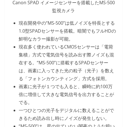
Canon SPAD イメージセンサーを搭載したMS-500
監視カメラ
現在開発中の“MS-500”は低ノイズを特長とする
1.0型SPADセンサーを搭載。暗闇でもフルHDの
鮮明なカラー撮影が可能。
現在多く使われているCMOSセンサーは「電荷
集積」方式で電気信号を読み出す際ノイズも混
在する。“MS-500”に搭載するSPADセンサー
は、画素に入ってきた光の粒子（光子）を数え
る「フォトンカウンティング」方式を採用。
画素に光子が１つでも入ると、瞬時に約100万
倍に増倍して大きな電気信号を出力することが
でる。
一つひとつの光子をデジタルに数えることがで
きるため読み出し時にノイズが発生しない。
“MS-500”は、星の出ていない闇夜のような暗い