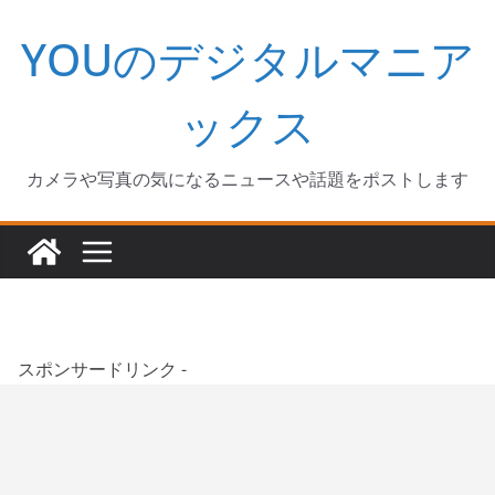
コ
YOUのデジタルマニア
ン
テ
ン
ックス
ツ
へ
カメラや写真の気になるニュースや話題をポストします
ス
キ
ッ
プ
スポンサードリンク -