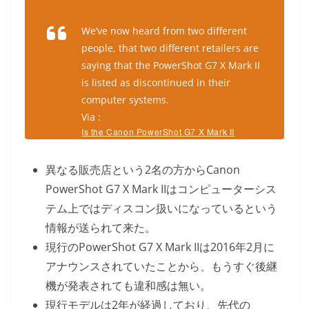
We’ve now heard from two different
people, that two different retailers are
saying that the PowerShot G7 X Mark II
is listed as discontinued in their
computer systems.
Via :
Is the Canon PowerShot G7 X Mark II
Discontinued?
異なる販売店という2名の方からCanon
PowerShot G7 X Mark IIはコンピューターシス
テム上ではディスコン扱いになっているという
情報が送られて来た。
現行のPowerShot G7 X Mark IIは2016年2月に
アナウンスされていたことから、もうすぐ後継
機が発表されても違和感は無い。
現行モデルは2年が経過しており、先代の