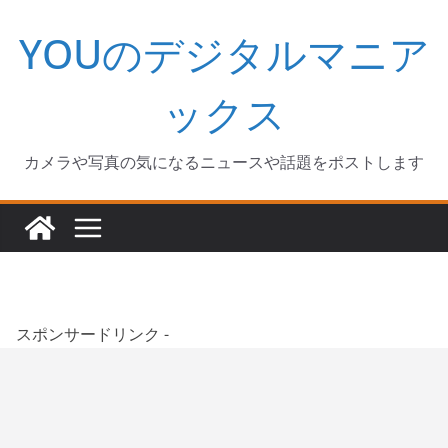
コ
YOUのデジタルマニア
ン
テ
ン
ックス
ツ
へ
カメラや写真の気になるニュースや話題をポストします
ス
キ
ッ
プ
スポンサードリンク -