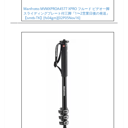
Manfrotto MVMXPROA4577 XPRO フルード ビデオ一脚
スライディングプレート付三脚『1〜2営業日後の発送』
【smtb-TK】[fs04gm][02P05Nov16]