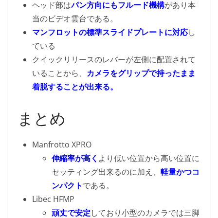
ヘッド部は
パン方向にもフルード機構
があり本
当のビデオ雲台である。
マンフロットの標準スライドプレートに対応
し
ている
クイックリリースのレバーが左側に配置されて
いることから、
カメラをグリップで持ったまま
着脱することが出来る。
まとめ
Manfrotto XPRO
伸縮率が高く
より低い位置から高い位置に
セッティング出来るのに加え、
軽量かつコ
ンパクト
である。
Libec HFMP
頑丈で安定
しており小型のカメラでは三脚