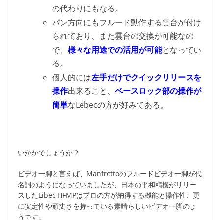
の代わりにもなる。
パン方向にもフルード動作する雲台が付け
られており、また雲台の交換が可能なの
で、
様々な用途での活用が可能
となってい
る。
個人的には
左手だけでクイックリリースを
操作
出来ること、
ベースロック部の操作が
簡単
なLebecの方が好みである。
いかがでしょうか？
ビデオ一脚と言えば、Manfrottoのフルードビデオ一脚が代
名詞のようになっていましたが、日本の平和精機がリリー
スしたLibec HFMPはプロの方が納得する機能と操作性、更
に安定性や頑丈さを持っている素晴らしいビデオ一脚のよ
うです。