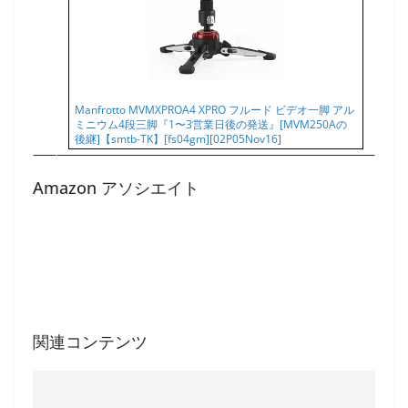
Manfrotto MVMXPROA4 XPRO フルード ビデオ一脚 アル
ミニウム4段三脚『1〜3営業日後の発送』[MVM250Aの
後継]【smtb-TK】[fs04gm][02P05Nov16]
Amazon アソシエイト
関連コンテンツ