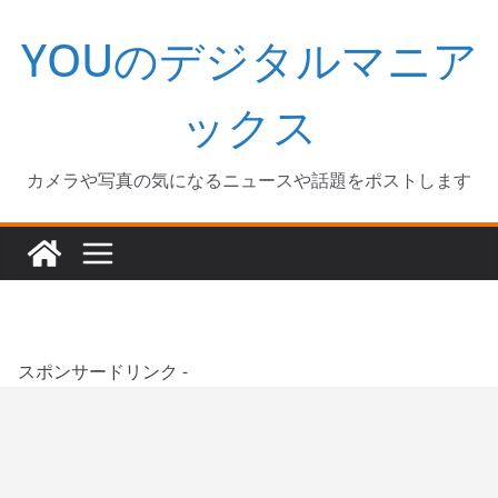
コ
YOUのデジタルマニア
ン
テ
ン
ックス
ツ
へ
カメラや写真の気になるニュースや話題をポストします
ス
キ
ッ
プ
スポンサードリンク -