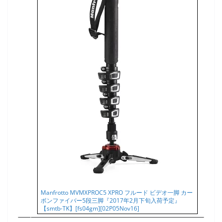
Manfrotto MVMXPROC5 XPRO フルード ビデオ一脚 カー
ボンファイバー5段三脚『2017年2月下旬入荷予定』
【smtb-TK】[fs04gm][02P05Nov16]