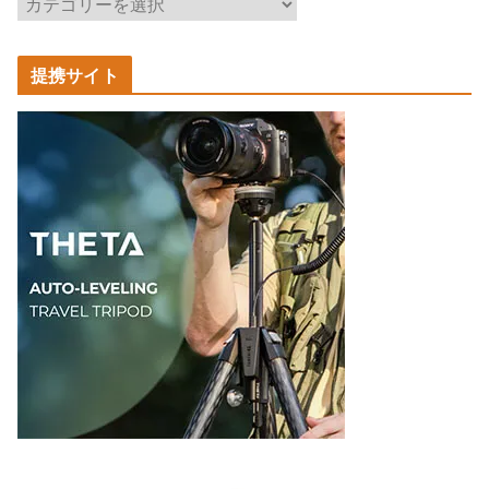
記
事
カ
提携サイト
テ
ゴ
リ
ー