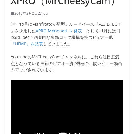
XPRO（MrCheesyCam）
2017年2月2日
You
昨年1o月にManfrottoが新型フルードベース『FLUIDTECH
』を採用した
XPRO Monopod+を発表
、そして11月には日
本のLibecも画期的な脚部ロック機構を持つビデオ一脚
『HFMP』を発表
していました。
YoutubeのMrCheesyCamチャンネルに、これら注目度満
点となっている最新のビデオ一脚2機種の比較レビュー動画
がアップされています。