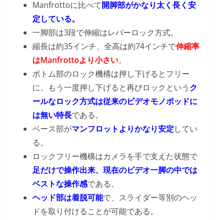
Manfrottoに比べて
開脚部がかなり太く長く安
定している。
一脚部は3段で伸縮はレバーロック方式。
縮長は約35インチ、全高は約74インチで
伸縮率
はManfrottoより小さい
。
ボトム部のロック機構は押し下げるとフリー
に、もう一度押し下げると再びロックという
ク
ールなロック方式は従来のビデオモノポッドに
は無い特長
である。
ベース部が
マンフロットよりかなり安定
してい
る。
ロックフリー機構はカメラを手で支えた状態で
足だけで操作出来、
現在のビデオ一脚の中では
ベストな操作感
である。
ヘッド部は着脱可能
で、スライダー等別のヘッ
ドを取り付けることが可能である。