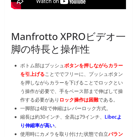
Manfrotto XPROビデオ一
脚の特長と操作性
ボトム部はプッシュ
ボタンを押しながらカラー
を引上げる
ことででフリーに、プッシュボタン
を押しながらカラーを下げることでロックとい
う操作が必要で、手をベース部まで伸ばして操
作する必要があり
ロック操作は困難
である。
一脚部は4段で伸縮はレバーロック方式。
縮長は約30インチ、全高は79インチ、
Libecよ
り伸縮率が高い
。
使用時にカメラを取り付けた状態で自立
バラン