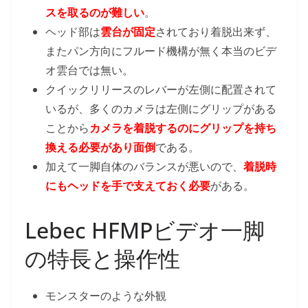
スを取るのが難しい
。
ヘッド部は
雲台が固定
されており着脱出来ず、
またパン方向にフルード機構が無く本当のビデ
オ雲台では無い。
クイックリリースのレバーが左側に配置されて
いるが、多くのカメラは左側にグリップがある
ことから
カメラを着脱するのにグリップを持ち
換える必要があり面倒
である。
加えて一脚自体のバランスが悪いので、
着脱時
にもヘッドを手で支えておく必要
がある。
Lebec HFMPビデオ一脚
の特長と操作性
モンスターのような外観