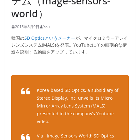
テム（mage-sensors-
world）
2015年8月9日
You
韓国の
SD Opticsというメーカー
が、マイクロミラーアレイ
レンズシステム(MALS)を発表。YouTubeにその画期的な構
造を説明する動画をアップしています。
Korea-based SD Optics, a subsidiary of
Stereo Display, Inc, unveils its Micro
Mirror Array Lens System (MALS)
presented in the company’s Youtube
video:
Via :
Image Sensors World: SD Optics