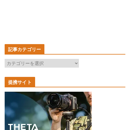
記事カテゴリー
記
事
カ
提携サイト
テ
ゴ
リ
ー