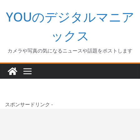
コ
YOUのデジタルマニア
ン
テ
ン
ックス
ツ
へ
カメラや写真の気になるニュースや話題をポストします
ス
キ
ッ
プ
スポンサードリンク -