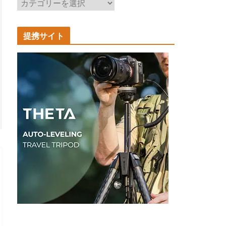
記
事
カ
提携サイト
テ
ゴ
リ
ー