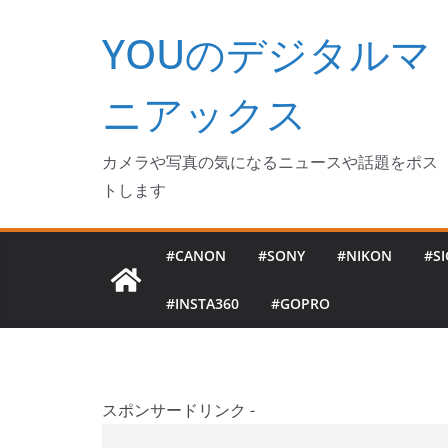
コ
YOUのデジタルマ
ン
テ
ン
ニアックス
ツ
へ
カメラや写真の気になるニュースや話題をポス
ス
トします
キ
ッ
#CANON
#SONY
#NIKON
#S
プ
#INSTA360
#GOPRO
スポンサードリンク -