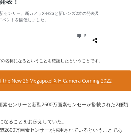
万画素の方の名称になるということを確認したということです。
 of the New 26 Megapixel X-H Camera Coming 2022
000万画素センサーと新型2600万画素センセーが搭載された2種類
。
sになることをお伝えしていた。
は新型2600万画素センサーが採用されているということであ