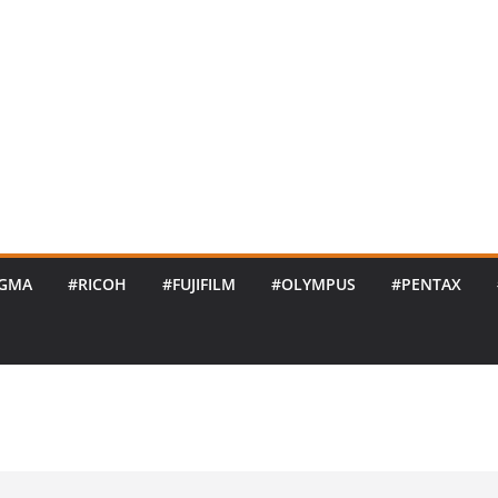
IGMA
#RICOH
#FUJIFILM
#OLYMPUS
#PENTAX