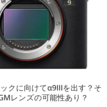
クに向けてα9IIIを出す？そ
.8 GMレンズの可能性あり？