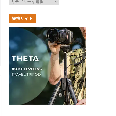
記
事
カ
提携サイト
テ
ゴ
リ
ー