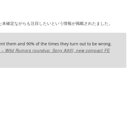
れて来た未確定ながらも注目したいという情報が掲載されたました。
ent them and 90% of the times they turn out to be wrong.
 – Wild Rumors roundup: Sony A9III, new compact FE