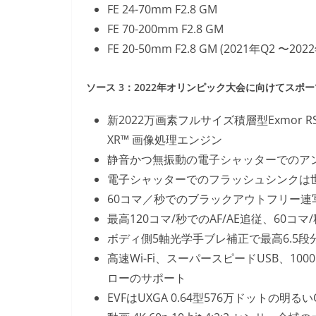
FE 24-70mm F2.8 GM
FE 70-200mm F2.8 GM
FE 20-50mm F2.8 GM (2021年Q2 〜202
ソース 3：2022年オリンピック大会に向けてスポ
新2022万画素フルサイズ積層型Exmor 
XR™ 画像処理エンジン
静音かつ無振動の電子シャッターでのア
電子シャッターでのフラッシュシンクは世界
60コマ／秒でのブラックアウトフリー連
最高120コマ/秒でのAF/AE追従、60コマ
ボディ側5軸光学手ブレ補正で最高6.5段
高速Wi-Fi、スーパースピードUSB、1
ローのサポート
EVFはUXGA 0.64型576万ドットの明るい