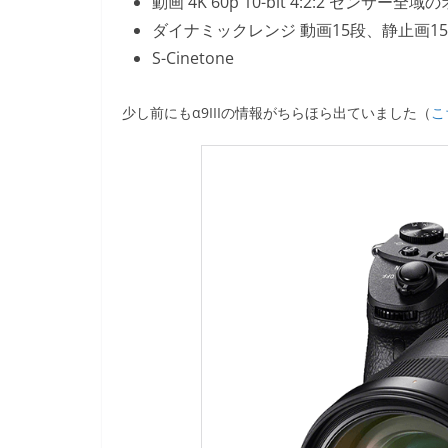
動画 4K 60p 10-bit 4:2:2 セン
ダイナミックレンジ 動画15段、静止画1
S-Cinetone
少し前にもα9IIIの情報がちらほら出ていました（
こ