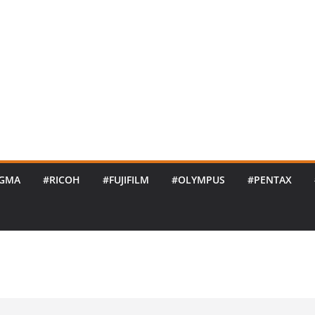
IGMA
#RICOH
#FUJIFILM
#OLYMPUS
#PENTAX