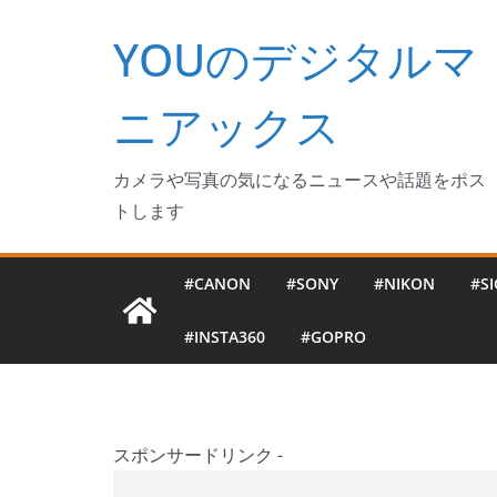
コ
YOUのデジタルマ
ン
テ
ン
ニアックス
ツ
へ
カメラや写真の気になるニュースや話題をポス
ス
トします
キ
ッ
#CANON
#SONY
#NIKON
#S
プ
#INSTA360
#GOPRO
スポンサードリンク -