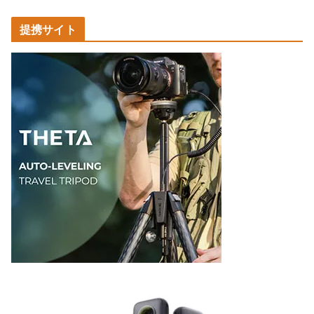
カ
提携サイト
テ
ゴ
リ
ー