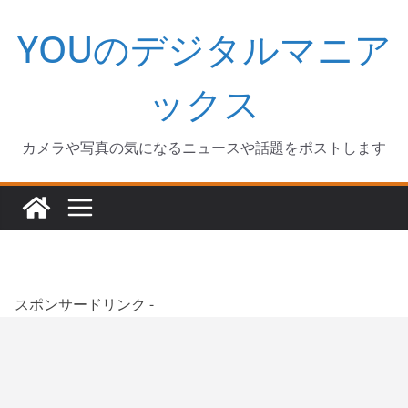
コ
YOUのデジタルマニア
ン
テ
ン
ックス
ツ
へ
カメラや写真の気になるニュースや話題をポストします
ス
キ
ッ
プ
スポンサードリンク -