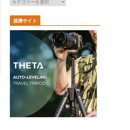
記
事
カ
提携サイト
テ
ゴ
リ
ー