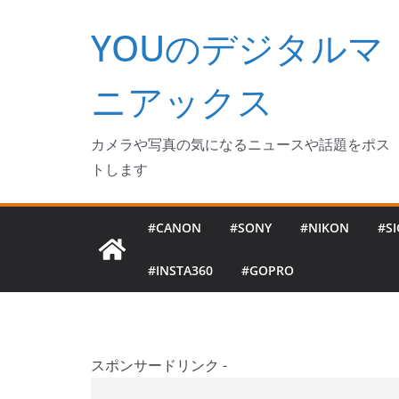
コ
YOUのデジタルマ
ン
テ
ン
ニアックス
ツ
へ
カメラや写真の気になるニュースや話題をポス
ス
トします
キ
ッ
#CANON
#SONY
#NIKON
#S
プ
#INSTA360
#GOPRO
スポンサードリンク -