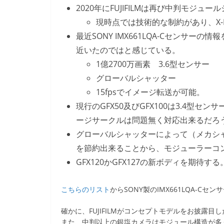
2020年にFUJIFILMは再び中判モジ
現時点では技術的な制約があり、X-P
最近SONY IMX661LQA-Cセンサ
近いたのではと感じている。
1億2700万画素 3.6型センサー
グローバルシャッター
15fpsでイメージ転送が可能。
現行のGFX50及びGFX100は3.4型セ
ージサークルは問題無く対応出来るだろ
グローバルシャッターによって（メカシ
を節約出来ることから、モジューラーコ
GFX120かGFX127の新ボディを期待する
こちらのリスト
からSONY製のIMX661LQA-C
確かに、FUJIFILMがコンセプトモデルをお披露
また、中判以上の銀塩カメラはモジュール構造が多