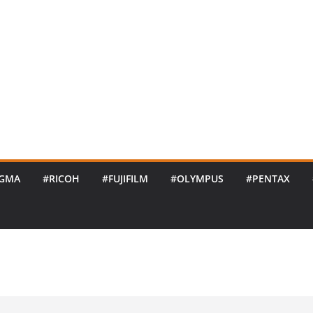
IGMA
#RICOH
#FUJIFILM
#OLYMPUS
#PENTAX