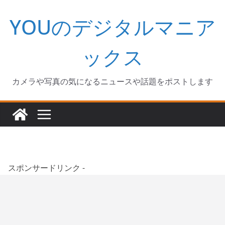
コ
YOUのデジタルマニア
ン
テ
ン
ックス
ツ
へ
カメラや写真の気になるニュースや話題をポストします
ス
キ
ッ
プ
スポンサードリンク -