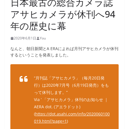
日本最古の総合カメラ誌
アサヒカメラが休刊へ94
年の歴史に幕
2020年6月1日
You
なんと、朝日新聞とA ERAによれば月刊アサヒカメラが休刊
するということを発表しました。
“月刊誌「アサヒカメラ」（毎月20日発
行）は2020年7月号（6月19日発売）をも
って休刊します。”
Via ‘ 「アサヒカメラ」休刊のお知らせ ｜
AERA dot. (アエラドット)
(
https://dot.asahi.com/info/2020060100
019.html?page=1
)