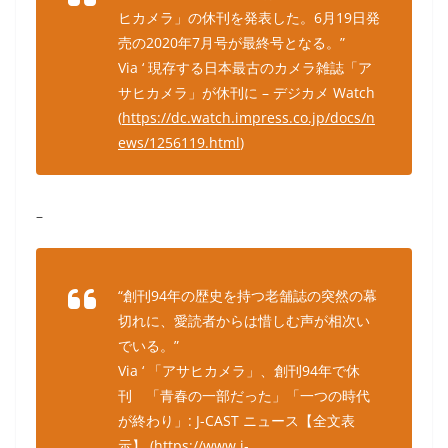
ヒカメラ」の休刊を発表した。6月19日発
売の2020年7月号が最終号となる。”
Via ‘ 現存する日本最古のカメラ雑誌「ア
サヒカメラ」が休刊に – デジカメ Watch
(
https://dc.watch.impress.co.jp/docs/n
ews/1256119.html
)
–
“創刊94年の歴史を持つ老舗誌の突然の幕
切れに、愛読者からは惜しむ声が相次い
でいる。”
Via ‘ 「アサヒカメラ」、創刊94年で休
刊 「青春の一部だった」「一つの時代
が終わり」: J-CAST ニュース【全文表
示】 (
https://www.j-