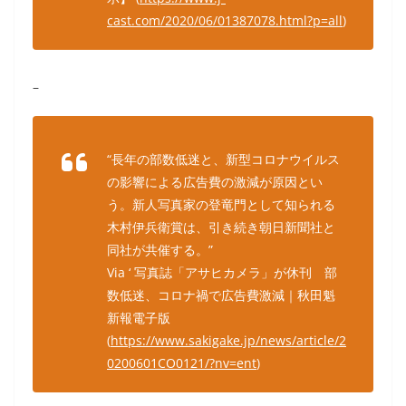
cast.com/2020/06/01387078.html?p=all
)
–
“長年の部数低迷と、新型コロナウイルス
の影響による広告費の激減が原因とい
う。新人写真家の登竜門として知られる
木村伊兵衛賞は、引き続き朝日新聞社と
同社が共催する。”
Via ‘ 写真誌「アサヒカメラ」が休刊 部
数低迷、コロナ禍で広告費激減｜秋田魁
新報電子版
(
https://www.sakigake.jp/news/article/2
0200601CO0121/?nv=ent
)