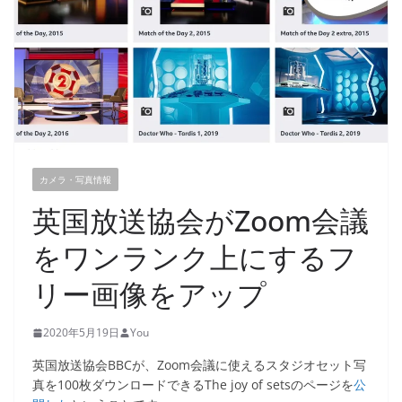
カメラ・写真情報
英国放送協会がZoom会議
をワンランク上にするフ
リー画像をアップ
2020年5月19日
You
英国放送協会BBCが、Zoom会議に使えるスタジオセット写
真を100枚ダウンロードできるThe joy of setsのページを
公