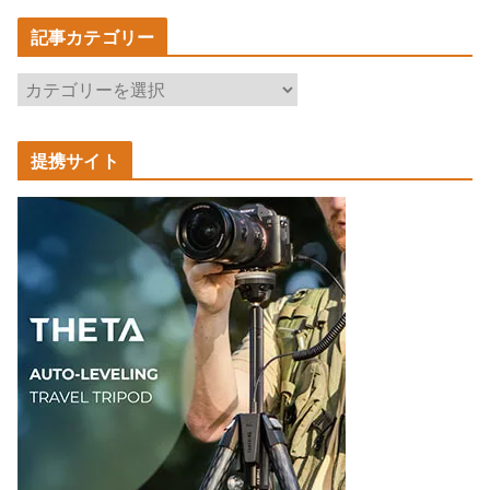
記事カテゴリー
記
事
カ
提携サイト
テ
ゴ
リ
ー