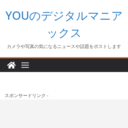
コ
YOUのデジタルマニア
ン
テ
ン
ックス
ツ
へ
カメラや写真の気になるニュースや話題をポストします
ス
キ
ッ
プ
スポンサードリンク -