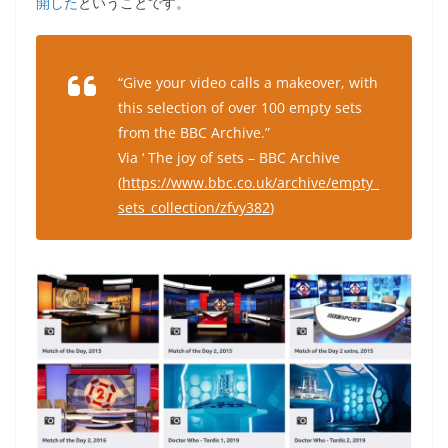
開した
ということです。
“Give your video calls a makeover, with
this selection of over 100 empty sets
from the BBC Archive.”
Via ‘ The joy of sets – BBC Archive
(
https://www.bbc.co.uk/archive/empty_
sets_collection/zfvy382
)