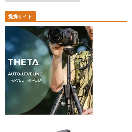
事
カ
提携サイト
テ
ゴ
リ
ー