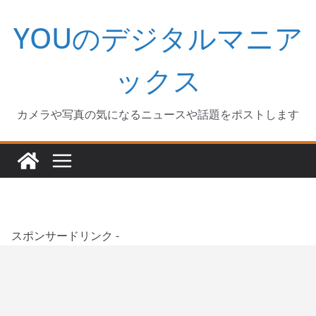
コ
YOUのデジタルマニア
ン
テ
ン
ックス
ツ
へ
カメラや写真の気になるニュースや話題をポストします
ス
キ
ッ
プ
スポンサードリンク -