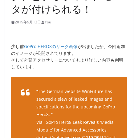
タが付けられる！
2019年9月13日
You
少し前
GoPro HERO8のリーク画像
が出ましたが、今回追加
のイメージが公開されてります。
そして外部アクセサリーについてもより詳しい内容も判明
しています。
“The German website WinFuture has
secured a slew of leaked images and
specifications for the upcoming GoPro
Hero8, “
Via ‘ GoPro Hero8 Leak Reveals ‘Media
Module’ for Advanced Accessories
(
https://petapixel.com/2019/09/12/leak