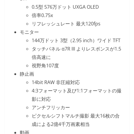
0.5型 576万ドット UXGA OLED
倍率0.75x
リフレッシュレート 最大120fps
モニター
144万ドット 3型（2.95 inch）ワイド TFT
タッチパネル α7R III よりレスポンスが1.5
倍高速に
視野角107度
静止画
14bit RAW 非圧縮対応
4:3フォーマット及び1:1フォーマットの撮
影に対応
アンチフリッカー
ピクセルシフトマルチ撮影 最大16枚の合
成による2億4千万画素相当
動画