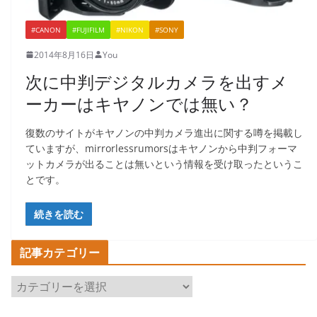
#CANON
#FUJIFILM
#NIKON
#SONY
2014年8月16日
You
次に中判デジタルカメラを出すメ
ーカーはキヤノンでは無い？
復数のサイトがキヤノンの中判カメラ進出に関する噂を掲載し
ていますが、mirrorlessrumorsはキヤノンから中判フォーマ
ットカメラが出ることは無いという情報を受け取ったというこ
とです。
続きを読む
記事カテゴリー
記
事