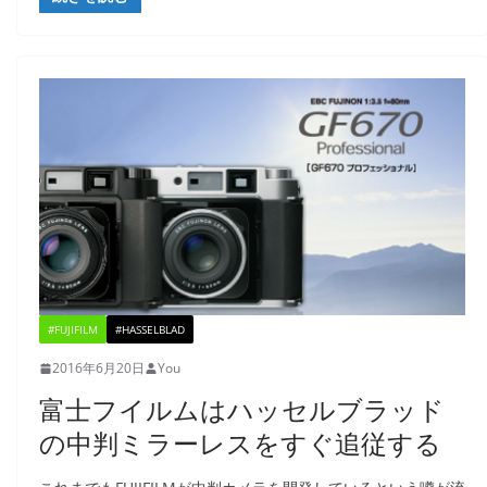
#FUJIFILM
#HASSELBLAD
2016年6月20日
You
富士フイルムはハッセルブラッド
の中判ミラーレスをすぐ追従する