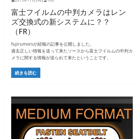
2015年11月24日
You
富士フイルムの中判カメラはレン
ズ交換式の新システムに？？
（FR）
fujirumorsが続報の記事を公開しました。
過去正しい情報を送って来たソースから富士フイルムの中判カ
メラに関する情報が送られて来たということです。
続きを読む