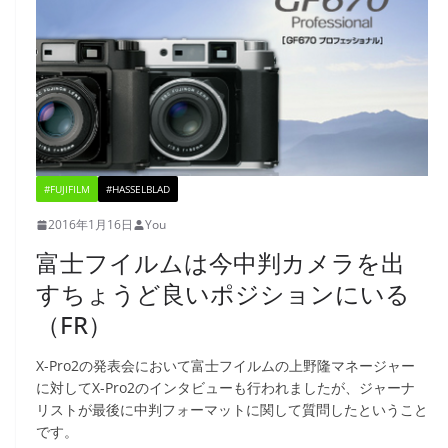
#FUJIFILM
#HASSELBLAD
2016年1月16日
You
富士フイルムは今中判カメラを出
すちょうど良いポジションにいる
（FR）
X-Pro2の発表会において富士フイルムの上野隆マネージャー
に対してX-Pro2のインタビューも行われましたが、ジャーナ
リストが最後に中判フォーマットに関して質問したということ
です。