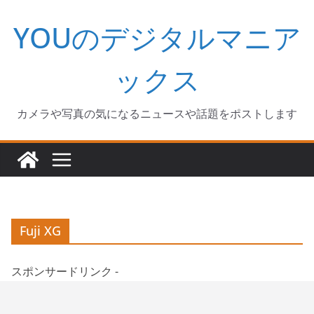
コ
YOUのデジタルマニア
ン
テ
ン
ックス
ツ
へ
カメラや写真の気になるニュースや話題をポストします
ス
キ
ッ
プ
Fuji XG
スポンサードリンク -