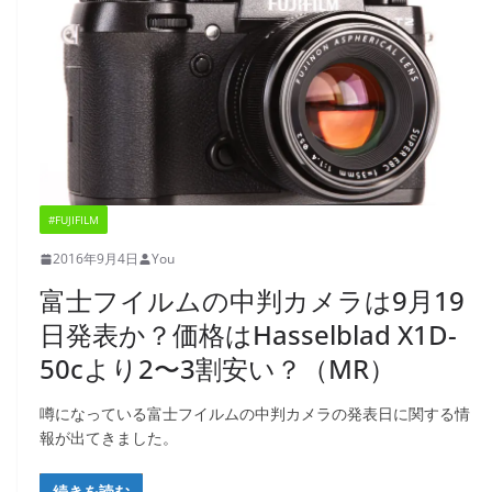
#FUJIFILM
2016年9月4日
You
富士フイルムの中判カメラは9月19
日発表か？価格はHasselblad X1D-
50cより2〜3割安い？（MR）
噂になっている富士フイルムの中判カメラの発表日に関する情
報が出てきました。
続きを読む