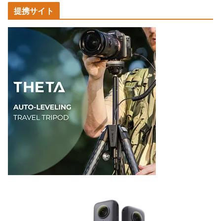
カ
提携サイト
テ
ゴ
リ
ー