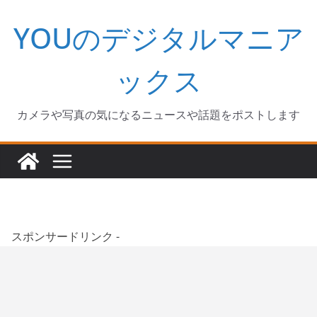
コ
YOUのデジタルマニア
ン
テ
ン
ックス
ツ
へ
カメラや写真の気になるニュースや話題をポストします
ス
キ
ッ
プ
スポンサードリンク -