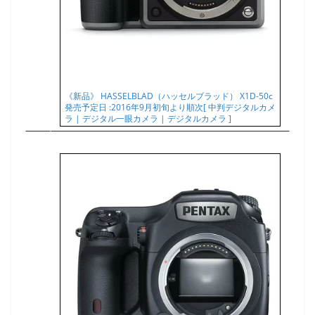
《新品》 HASSELBLAD（ハッセルブラッド） X1D-50c
発売予定日 :2016年9月初旬より順次[ 中判デジタルカメ
ラ | デジタル一眼カメラ | デジタルカメラ ]