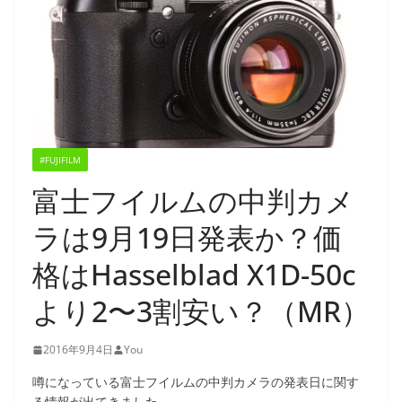
#FUJIFILM
富士フイルムの中判カメ
ラは9月19日発表か？価
格はHasselblad X1D-50c
より2〜3割安い？（MR）
2016年9月4日
You
噂になっている富士フイルムの中判カメラの発表日に関す
る情報が出てきました。