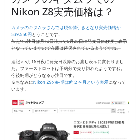
Nikon Z8実売価格は？
カメラのキタムラさんでは現金値引きとなり実売価格が
539,550円
とうことです。
加えて
5
注目は月
13
日時点で
5
月
25
日に発売日にお渡し表示
となっていますので在庫は確保されているようですね。
追記＞5月16日夜に発売日以降のお渡し表示に変わりまし
た。ファーストロットは予約分で売り切れたようですね。
今後納期がどうなるか注目です。
※ちなみに
Nikon Z9の納期は約２ヶ月という表示
になって
います。