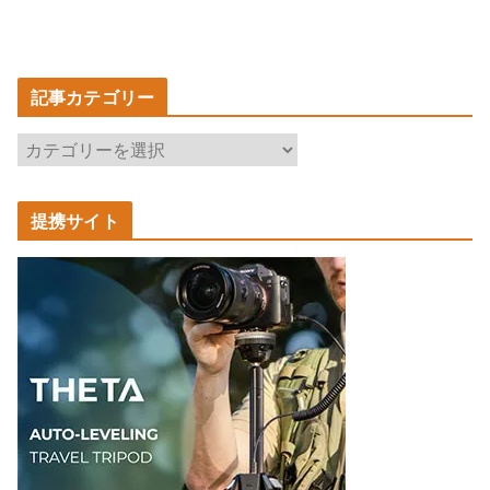
記事カテゴリー
記
事
カ
提携サイト
テ
ゴ
リ
ー