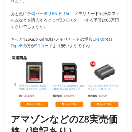
ります。
あと更に
予備バッテリEN-EL15c
、メモリカードや液晶フィ
ルムなどを購入するとまずZ8でスタートする予算は65万円
くらいでしょうか。
おっと125GBのSanDiskメモリカードの場合
CFexpress
TypeB
の方が
SDカード
より安いようですね！
アマゾンなどのZ8実売価
格（追記あり）