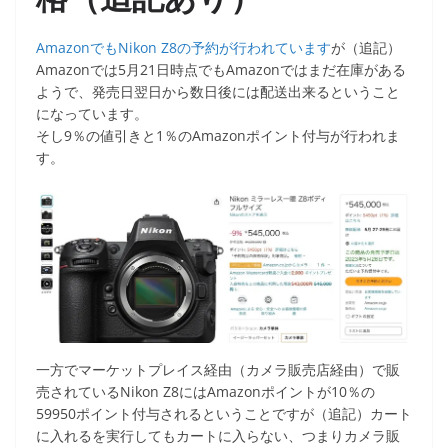
Amazonで
も
Nikon Z8
の予約が行われています
が（追記）
Amazonでは5月21日時点でもAmazonではまだ在庫がある
ようで、発売日翌日から数日後には配送出来るということ
になっています。
そし9％の値引きと1％のAmazonポイント付与が行われま
す。
一方でマーケットプレイス経由（カメラ販売店経由）で販
売されているNikon Z8にはAmazonポイントが10％の
59950ポイント付与されるということですが（追記）カート
に入れるを実行してもカートに入らない、つまりカメラ販