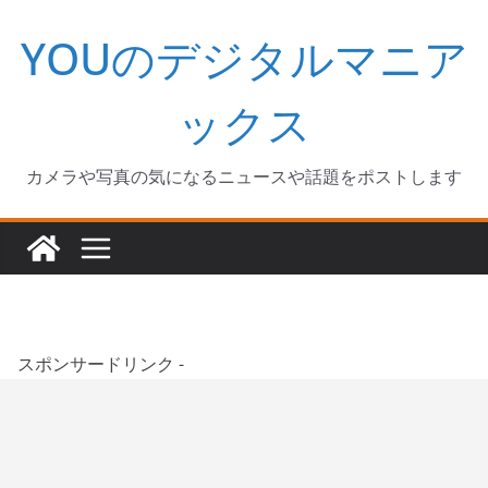
コ
YOUのデジタルマニア
ン
テ
ン
ックス
ツ
へ
カメラや写真の気になるニュースや話題をポストします
ス
キ
ッ
プ
スポンサードリンク -