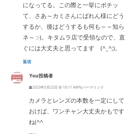
になってる。この際と一挙にポチッ
て、さあ～カミさんにばれん様にどう
するか、後はどうするも何も～～知ら
ネ～ :-)。キタムラ店で受領なので、直
ぐには大丈夫と思ってます (^_^;)。
返信
You
投稿者
2023年5月22日 @ 10:11 AM
パーマリンク
カメラとレンズの本数を一定にして
おけば、ワンチャン大丈夫かもです
ね(^^