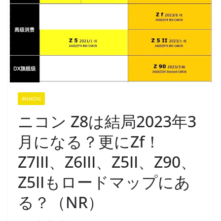
#NIKON
ニコン Z8は結局2023年3
月になる？更にZf！
Z7III、Z6III、Z5II、Z90、
Z5IIもロードマップにあ
る？（NR）