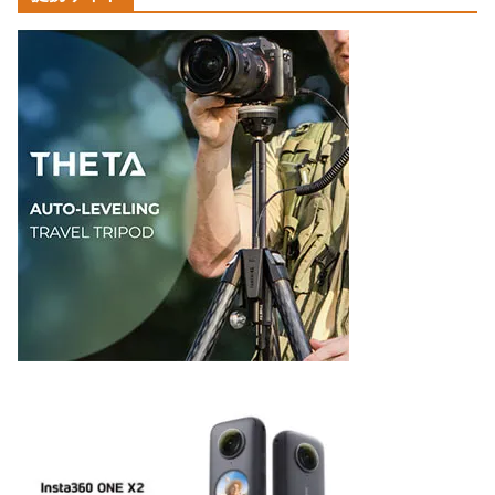
テ
ゴ
リ
ー