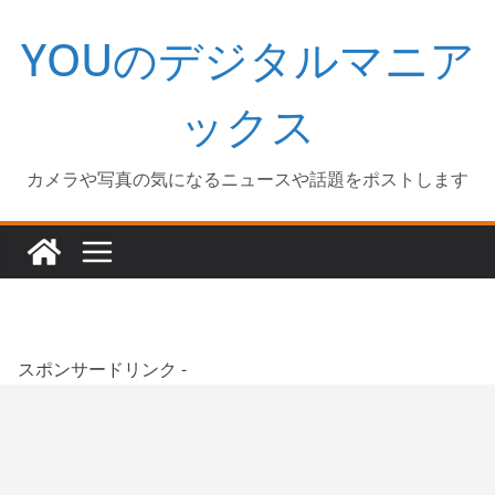
コ
YOUのデジタルマニア
ン
テ
ン
ックス
ツ
へ
カメラや写真の気になるニュースや話題をポストします
ス
キ
ッ
プ
スポンサードリンク -