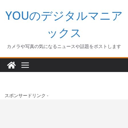
コ
YOUのデジタルマニア
ン
テ
ン
ックス
ツ
へ
カメラや写真の気になるニュースや話題をポストします
ス
キ
ッ
プ
スポンサードリンク -