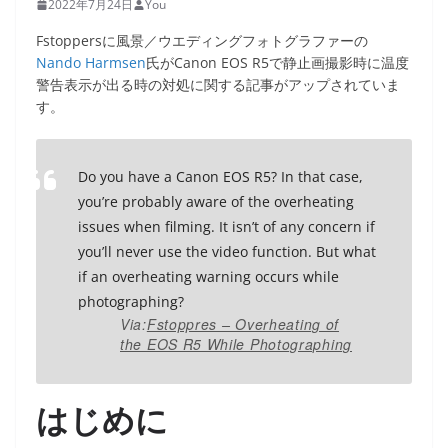
2022年7月24日
You
Fstoppersに風景／ウエディングフォトグラファーの
Nando Harmsen
氏がCanon EOS R5で静止画撮影時に温度
警告表示が出る時の対処に関する記事がアップされていま
す。
Do you have a Canon EOS R5? In that case,
you’re probably aware of the overheating
issues when filming. It isn’t of any concern if
you’ll never use the video function. But what
if an overheating warning occurs while
photographing?
Via:
Fstoppres – Overheating of
the EOS R5 While Photographing
はじめに