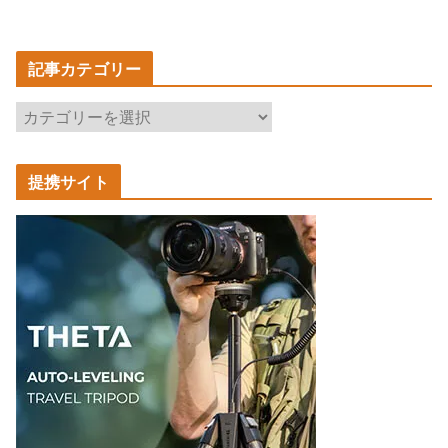
記事カテゴリー
記
事
カ
提携サイト
テ
ゴ
リ
ー