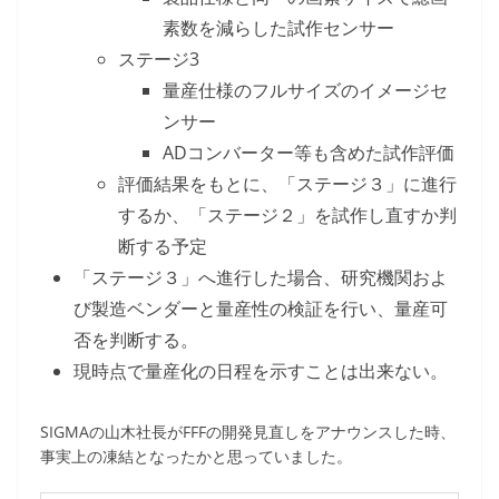
素数を減らした試作センサー
ステージ3
量産仕様のフルサイズのイメージセ
ンサー
ADコンバーター等も含めた試作評価
評価結果をもとに、「ステージ３」に進行
するか、「ステージ２」を試作し直すか判
断する予定
「ステージ３」へ進行した場合、研究機関およ
び製造ベンダーと量産性の検証を行い、量産可
否を判断する。
現時点で量産化の日程を示すことは出来ない。
SIGMAの山木社長がFFFの開発見直しをアナウンスした時、
事実上の凍結となったかと思っていました。