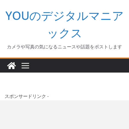
コ
YOUのデジタルマニア
ン
テ
ン
ックス
ツ
へ
カメラや写真の気になるニュースや話題をポストします
ス
キ
ッ
プ
スポンサードリンク -