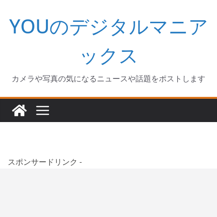
コ
YOUのデジタルマニア
ン
テ
ン
ックス
ツ
へ
カメラや写真の気になるニュースや話題をポストします
ス
キ
ッ
プ
スポンサードリンク -