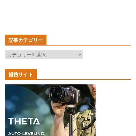
記事カテゴリー
記
事
カ
提携サイト
テ
ゴ
リ
ー