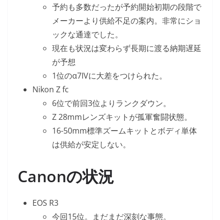
予約も多数だったが予約開始初期の段階で
メーカーより供給不足の案内。非常にショ
ックな通達でした。
現在も状況は変わらず長期に渡る納期遅延
が予想
1位のα7IVに大差をつけられた。
Nikon Z fc
6位で前回3位よりランクダウン。
Z 28mmレンズキットが孤軍奮闘状態。
16-50mm標準ズームキットとボディ単体
は供給が安定しない。
Canonの状況
EOS R3
今回15位。まだまだ深刻な事態。