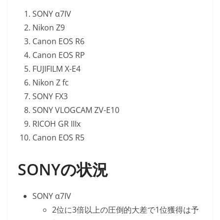
SONY α7IV
Nikon Z9
Canon EOS R6
Canon EOS RP
FUJIFILM X-E4
Nikon Z fc
SONY FX3
SONY VLOGCAM ZV-E10
RICOH GR IIIx
Canon EOS R5
SONYの状況
SONY α7IV
2位に3倍以上の圧倒的大差で1位獲得は予