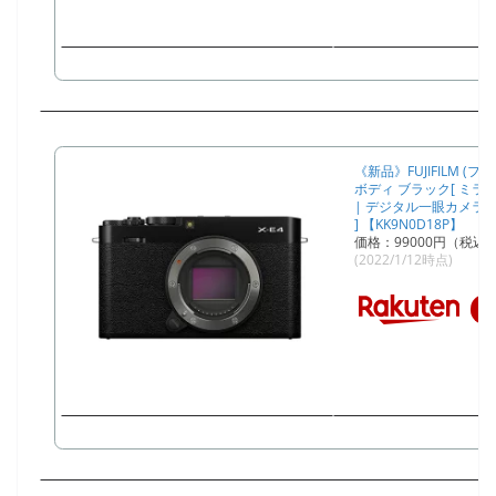
《新品》FUJIFILM (フジ
ボディ ブラック[ ミ
| デジタル一眼カメラ 
] 【KK9N0D18P】
価格：99000円（税込
(2022/1/12時点)