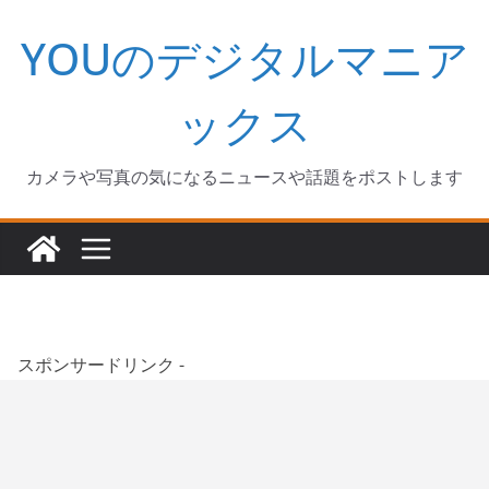
コ
YOUのデジタルマニア
ン
テ
ン
ックス
ツ
へ
カメラや写真の気になるニュースや話題をポストします
ス
キ
ッ
プ
スポンサードリンク -