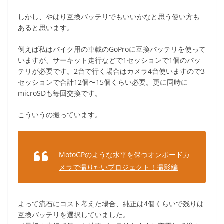
しかし、やはり互換バッテリでもいいかなと思う使い方も
あると思います。
例えば私はバイク用の車載のGoProに互換バッテリを使って
いますが、サーキット走行などで1セッションで1個のバッ
テリが必要です。2台で行く場合はカメラ4台使いますので3
セッションで合計12個〜15個くらい必要。更に同時に
microSDも毎回交換です。
こういうの撮っています。
MotoGPのような水平を保つオンボードカ
メラで撮りたいプロジェクト！撮影編
よって流石にコスト考えた場合、純正は4個くらいで残りは
互換バッテリを選択していました。