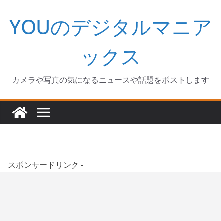
コ
YOUのデジタルマニア
ン
テ
ン
ックス
ツ
へ
カメラや写真の気になるニュースや話題をポストします
ス
キ
ッ
プ
スポンサードリンク -