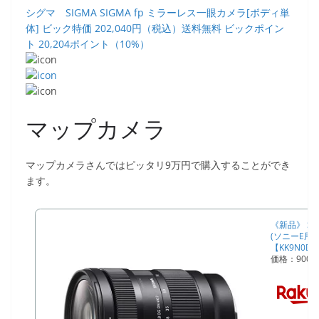
シグマ SIGMA SIGMA fp ミラーレス一眼カメラ[ボディ単
体] ビック特価 202,040円（税込）送料無料 ビックポイン
ト 20,204ポイント（10%）
マップカメラ
マップカメラさんではピッタリ9万円で購入することができ
ます。
《新品》 SIGM
(ソニーE用/
【KK9N0D
価格：900