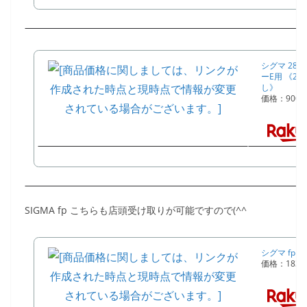
シグマ 28-70
ーE用 《2
し》
価格：900
SIGMA fp こちらも店頭受け取りが可能ですので(^^
シグマ fp 
価格：183