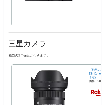
三星カメラ
独自の3年保証が付きます。
【納得の3年保
DN Conte
予定）
価格：900