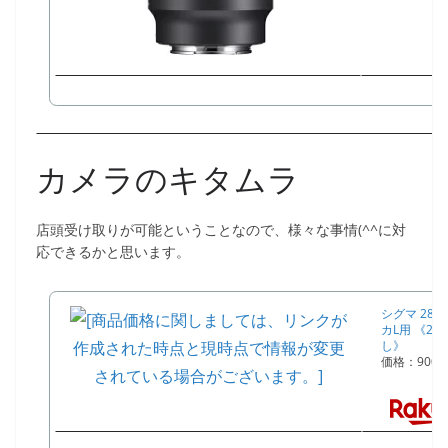
カメラのキタムラ
店頭受け取りが可能ということなので、様々な事情(^^に対
応できるかと思います。
シグマ 28-70
カL用 《2
し》
価格：900