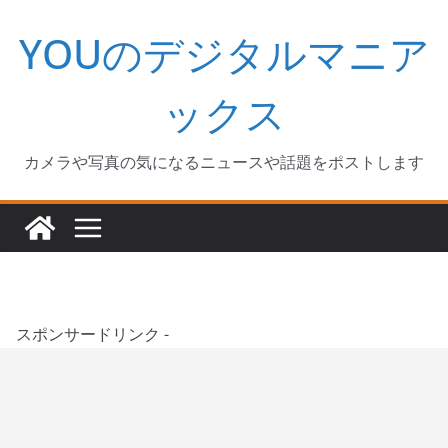
コ
YOUのデジタルマニア
ン
テ
ン
ックス
ツ
へ
カメラや写真の気になるニュースや話題をポストします
ス
キ
ッ
プ
スポンサードリンク -