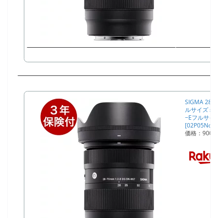
SIGMA 28-
ルサイズミ
−Eフルサイ
[02P05Nov1
価格：900