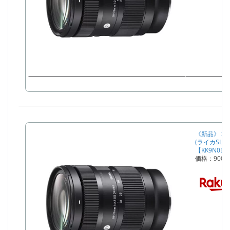
《新品》 SIGM
(ライカSL/TL
【KK9N0D
価格：900