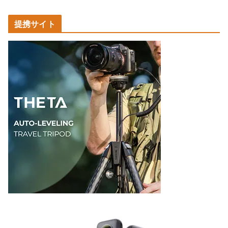
事
カ
提携サイト
テ
ゴ
リ
ー