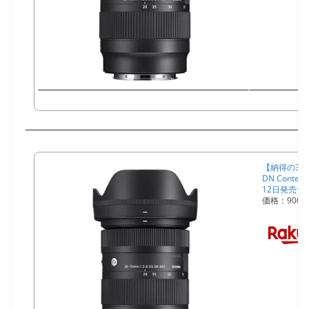
【納得の3年保
DN Cont
12日発売予
価格：900