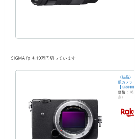
SIGMA fp も19万円切っています
《新品》 SIG
眼カメラ |
【KK9N0D1
価格：183
点)