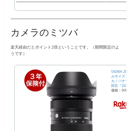
カメラのミツバ
楽天経由だとポイント2倍ということです。（期間限定のよ
うです）
SIGMA 28-
ルサイズミ
カ／パナソ
対応『2021年
価格：900