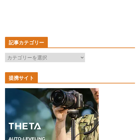
記事カテゴリー
記
事
カ
提携サイト
テ
ゴ
リ
ー