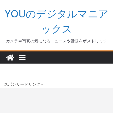
コ
YOUのデジタルマニア
ン
テ
ン
ックス
ツ
へ
カメラや写真の気になるニュースや話題をポストします
ス
キ
ッ
プ
スポンサードリンク -