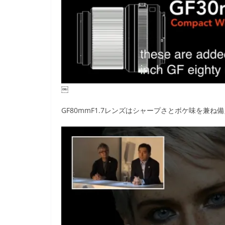
￼
GF80mmF1.7レンズはシャープさとボケ味を兼