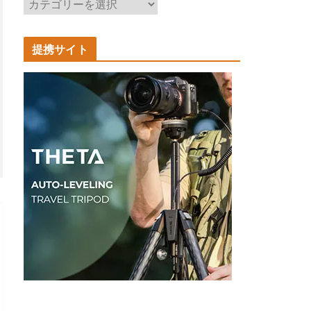
記
事
カ
提携サイト
テ
ゴ
リ
ー