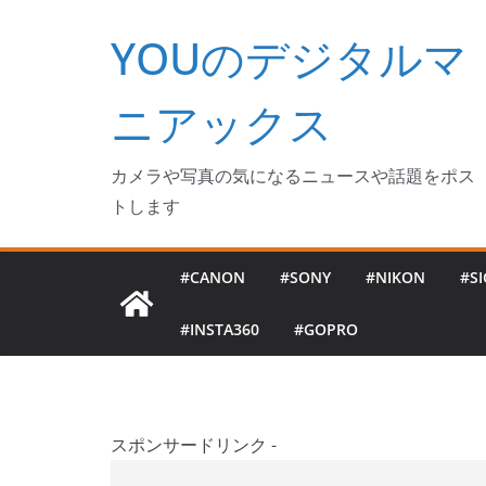
コ
YOUのデジタルマ
ン
テ
ン
ニアックス
ツ
へ
カメラや写真の気になるニュースや話題をポス
ス
トします
キ
ッ
#CANON
#SONY
#NIKON
#S
プ
#INSTA360
#GOPRO
スポンサードリンク -