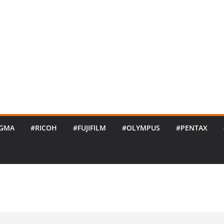
IGMA
#RICOH
#FUJIFILM
#OLYMPUS
#PENTAX