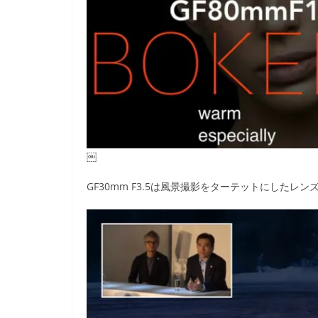
￼
GF30mm F3.5は風景撮影をターテットにしたレン