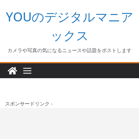
コ
YOUのデジタルマニア
ン
テ
ン
ックス
ツ
へ
カメラや写真の気になるニュースや話題をポストします
ス
キ
ッ
プ
スポンサードリンク -