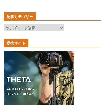
記事カテゴリー
記
事
カ
提携サイト
テ
ゴ
リ
ー