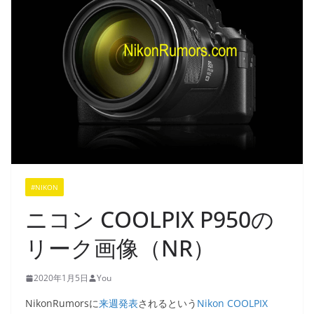
#NIKON
ニコン COOLPIX P950の
リーク画像（NR）
2020年1月5日
You
NikonRumorsに
来週発表
されるという
Nikon COOLPIX