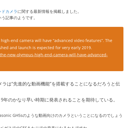
ンドカメラ
に関する最新情報を掲載しました。
いう記事のようです。
 high-end camera will have “advanced video features“. The
hed and launch is expected for very early 2019.
the-new-olympus-high-end-camera-will-have-advanced-
ラは“先進的な動画機能”を搭載することになるだろうと伝
19年のかなり早い時期に発表されることを期待している。
asonic GH5sのような動画向けのカメラということになるのでしょう
スベガスでのCESあたりでの発表になるかもですね。