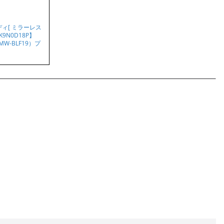
 ボディ[ ミラーレス
9N0D18P】
W-BLF19）プ