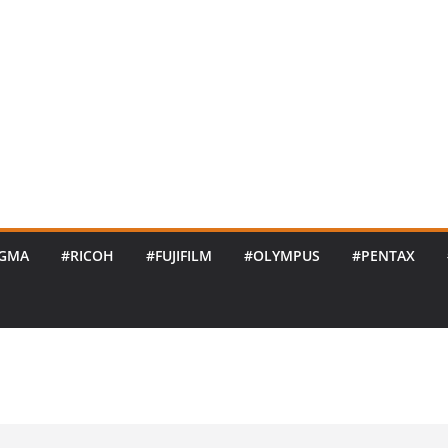
IGMA
#RICOH
#FUJIFILM
#OLYMPUS
#PENTAX