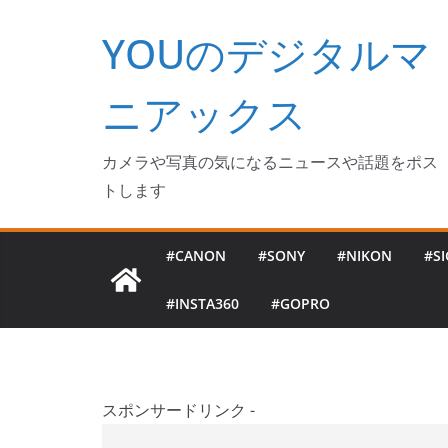
コ
YOUのデジタルマ
ン
テ
ン
ニアックス
ツ
へ
カメラや写真の気になるニュースや話題をポス
ス
トします
キ
ッ
#CANON
#SONY
#NIKON
#S
プ
#INSTA360
#GOPRO
スポンサードリンク -