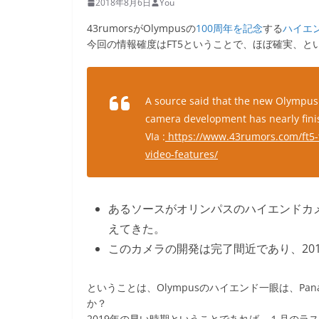
2018年8月6日
You
43rumorsがOlympusの
100周年を記念
する
ハイエ
今回の情報確度はFT5ということで、ほぼ確実、と
A source said that the new Olympus
camera development has nearly finis
VIa :
https://www.43rumors.com/ft5-
video-features/
あるソースがオリンパスのハイエンドカメ
えてきた。
このカメラの開発は完了間近であり、20
ということは、Olympusのハイエンド一眼は、Pan
か？
2019年の早い時期ということであれば、１月のラ