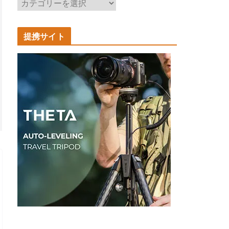
記
事
カ
提携サイト
テ
ゴ
リ
ー