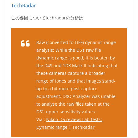
TechRadar
この要因についてtechradarの分析は
Raw (converted to TIFF) dynamic range
analysis: While the D5’s raw file
dynamic range is good, it is beaten by
the D4S and 1DX Mark II indicating that
these cameras capture a broader
range of tones and that images stand-
up to a bit more post-capture
adjustment. DXO Analyzer was unable
to analyse the raw files taken at the
D5’s upper sensitivity values.
Via :
Nikon D5 review: Lab tests:
Dynamic range | TechRadar