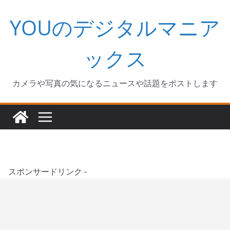
コ
YOUのデジタルマニア
ン
テ
ン
ックス
ツ
へ
カメラや写真の気になるニュースや話題をポストします
ス
キ
ッ
プ
スポンサードリンク -