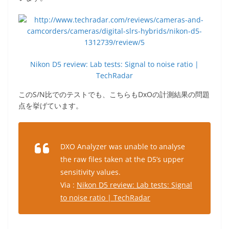
Nikon D5 review: Lab tests: Signal to noise ratio |
TechRadar
このS/N比でのテストでも、こちらもDxOの計測結果の問題
点を挙げています。
DXO Analyzer was unable to analyse
the raw files taken at the D5’s upper
sensitivity values.
Via :
Nikon D5 review: Lab tests: Signal
to noise ratio | TechRadar