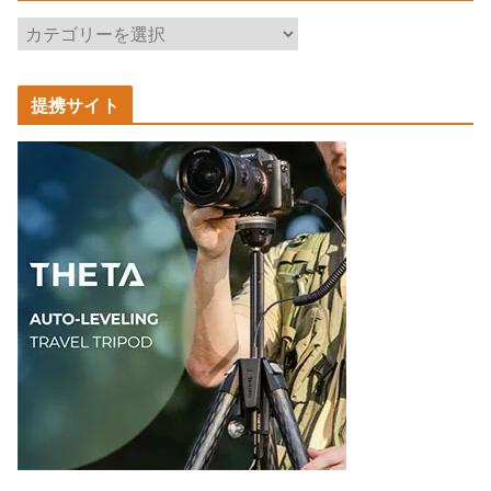
記
事
カ
提携サイト
テ
ゴ
リ
ー