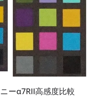
ソニーα7RII高感度比較