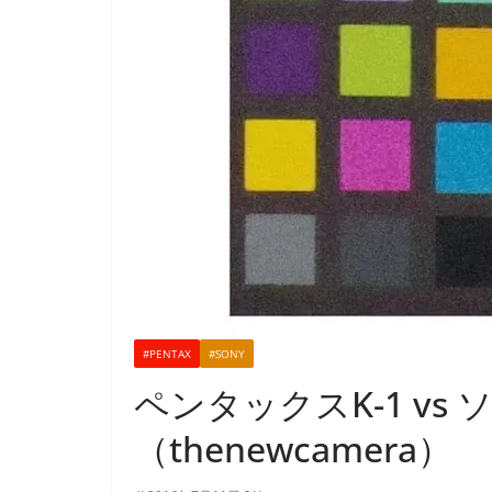
#PENTAX
#SONY
ペンタックスK-1 vs 
（thenewcamera）