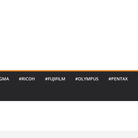
IGMA
#RICOH
#FUJIFILM
#OLYMPUS
#PENTAX