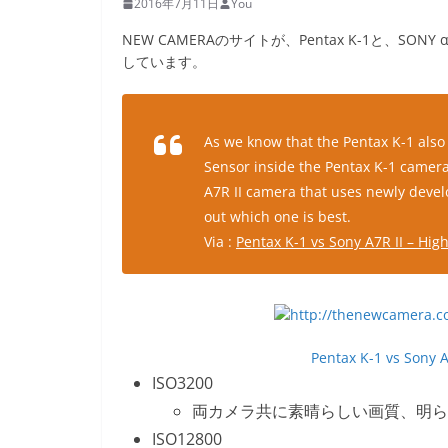
2016年7月11日
You
NEW CAMERAのサイトが、Pentax K-1と、
しています。
As we know that the Pentax K-1 als
Sensor inside the Pentax K-1 camer
A7R II camera that uses newly devel
out which one is best.
Via :
Pentax K-1 vs Sony A7R II – Hi
Pentax K-1 vs Sony 
ISO3200
両カメラ共に素晴らしい画質、明ら
ISO12800