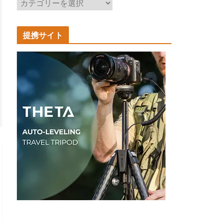
記
事
カ
提携サイト
テ
ゴ
リ
ー