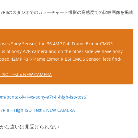
SONY α7RIIのスタジオでのカラーチャート撮影の高感度での比較画像を掲載
o uses Sony Sensor, the 36.4MP Full Frame Exmor CMOS
a is of Sony A7R camera and on the other side we have Sony
oped 42MP Full-Frame Exmor R BSI CMOS Sensor, let’s find-
gh ISO Test « NEW CAMERA
A7R II – High ISO Test « NEW CAMERA
かな違いは見受けられない