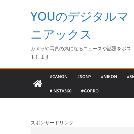
コ
YOUのデジタルマ
ン
テ
ン
ニアックス
ツ
へ
カメラや写真の気になるニュースや話題をポス
ス
トします
キ
ッ
#CANON
#SONY
#NIKON
#S
プ
#INSTA360
#GOPRO
スポンサードリンク -