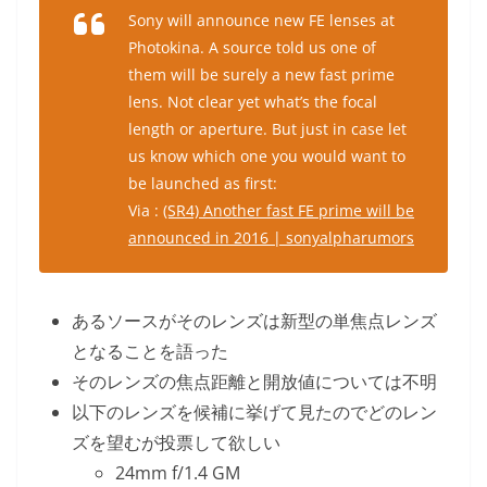
Sony will announce new FE lenses at
Photokina. A source told us one of
them will be surely a new fast prime
lens. Not clear yet what’s the focal
length or aperture. But just in case let
us know which one you would want to
be launched as first:
Via :
(SR4) Another fast FE prime will be
announced in 2016 | sonyalpharumors
あるソースがそのレンズは新型の単焦点レンズ
となることを語った
そのレンズの焦点距離と開放値については不明
以下のレンズを候補に挙げて見たのでどのレン
ズを望むが投票して欲しい
24mm f/1.4 GM