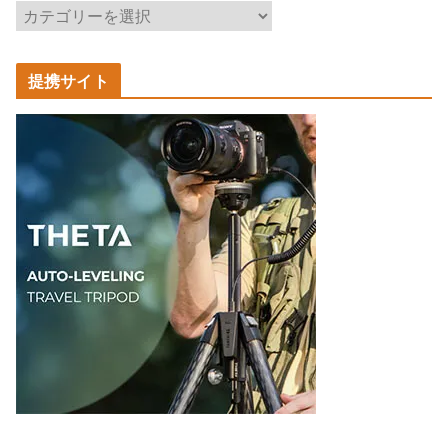
記
事
カ
提携サイト
テ
ゴ
リ
ー