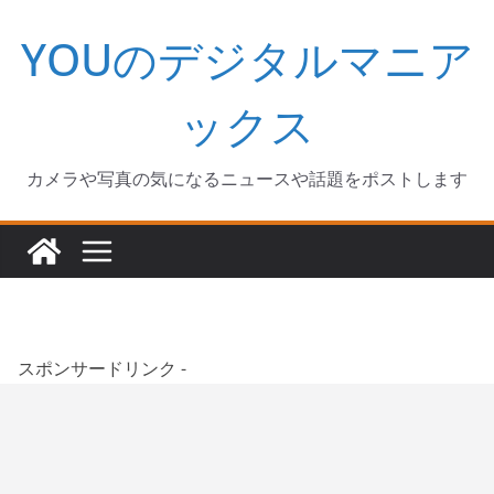
コ
YOUのデジタルマニア
ン
テ
ン
ックス
ツ
へ
カメラや写真の気になるニュースや話題をポストします
ス
キ
ッ
プ
スポンサードリンク -