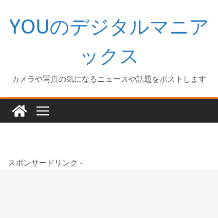
コ
YOUのデジタルマニア
ン
テ
ン
ックス
ツ
へ
カメラや写真の気になるニュースや話題をポストします
ス
キ
ッ
プ
スポンサードリンク -