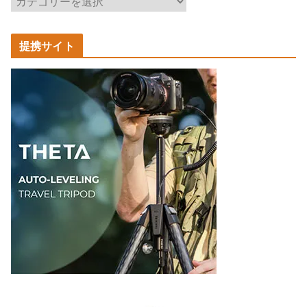
事
カ
提携サイト
テ
ゴ
リ
ー