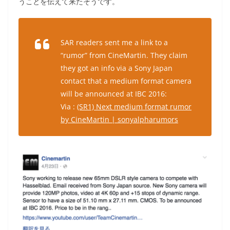
うことを伝えて来たそうです。
SAR readers sent me a link to a
“rumor” from CineMartin. They claim
they got an info via a Sony Japan
contact that a medium format camera
will be announced at IBC 2016:
Via :
(SR1) Next medium format rumor
by CineMartin | sonyalpharumors