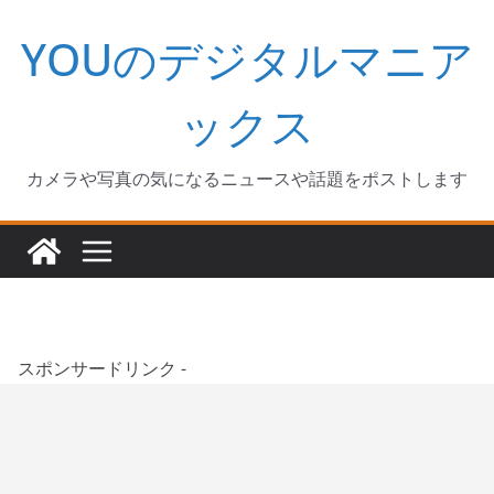
コ
YOUのデジタルマニア
ン
テ
ン
ックス
ツ
へ
カメラや写真の気になるニュースや話題をポストします
ス
キ
ッ
プ
スポンサードリンク -