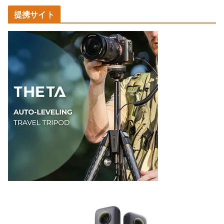
カ
提携サイト
テ
ゴ
リ
ー