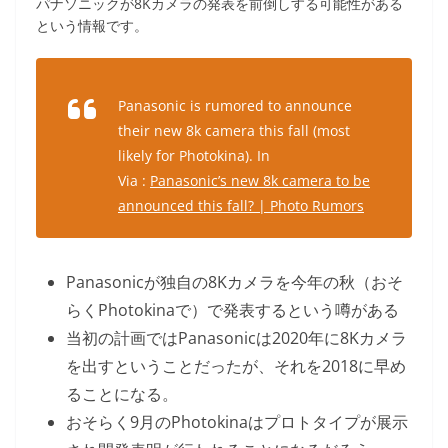
パナソニックが8Kカメラの発表を前倒しする可能性がある
という情報です。
Panasonic is rumored to announce
their new 8k camera this fall (most
likely for Photokina). In
Via :
Panasonic’s new 8k camera to be
announced this fall? | Photo Rumors
Panasonicが独自の8Kカメラを今年の秋（おそ
らくPhotokinaで）で発表するという噂がある
当初の計画ではPanasonicは2020年に8Kカメラ
を出すということだったが、それを2018に早め
ることになる。
おそらく9月のPhotokinaはプロトタイプが展示