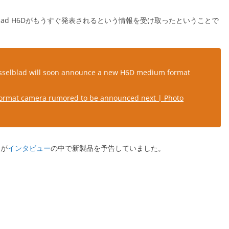
elblad H6Dがもうすぐ発表されるという情報を受け取ったということで
asselblad will soon announce a new H6D medium format
rmat camera rumored to be announced next | Photo
氏が
インタビュー
の中で新製品を予告していました。