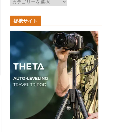
記
事
カ
提携サイト
テ
ゴ
リ
ー