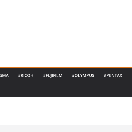
IGMA
#RICOH
#FUJIFILM
#OLYMPUS
#PENTAX