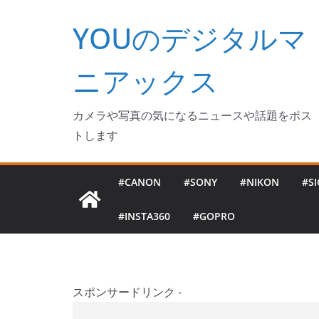
コ
YOUのデジタルマ
ン
テ
ン
ニアックス
ツ
へ
カメラや写真の気になるニュースや話題をポス
ス
トします
キ
ッ
#CANON
#SONY
#NIKON
#S
プ
#INSTA360
#GOPRO
スポンサードリンク -