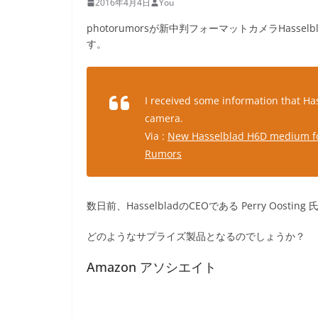
2016年4月4日
You
photorumorsが新中判フォーマットカメラHass
す。
I received some information that H
camera.
Via :
New Hasselblad H6D medium fo
Rumors
数日前、HasselbladのCEOである Perry Oosting 
どのようなサプライズ製品となるのでしょうか？
Amazon アソシエイト