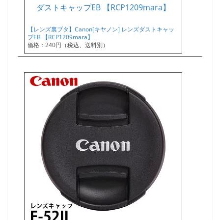
【レンズ裏ブタ】Canon[キヤノン] レンズダストキャッ
プEB 【RCP1209mara】
価格：240円（税込、送料別）