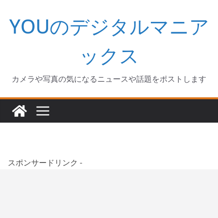
コ
YOUのデジタルマニア
ン
テ
ン
ックス
ツ
へ
カメラや写真の気になるニュースや話題をポストします
ス
キ
ッ
プ
スポンサードリンク -