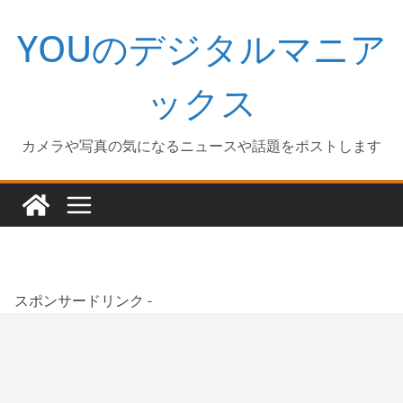
コ
YOUのデジタルマニア
ン
テ
ン
ックス
ツ
へ
カメラや写真の気になるニュースや話題をポストします
ス
キ
ッ
プ
スポンサードリンク -