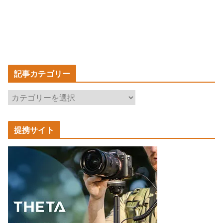
記事カテゴリー
記
事
カ
提携サイト
テ
ゴ
リ
ー