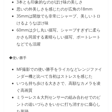
3本とも印象的なのがぼけ味の美しさ
思いの外美しさを感じたのが広角の18mm
35mmは開放でも非常にシャープ、美しいトロ
けるようなぼけ味
60mmは少し丸い描写。シャープすぎずに柔ら
かさも同居する素晴らしい描写、ポートレート
などでも活躍
◆使い勝手
MF撮影での使い勝手をライカなどレンジファイ
ンダー機と比べて当初はストレスを感じた
いつも持ち歩ける大きさで、高額なカメラを凌
ぐ高画質
ミラーレス＆大判センサーの組み合わせでのピ
ントの追いづらさをいかに打ち消すかに腐心し
た形跡