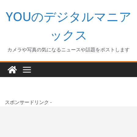
コ
YOUのデジタルマニア
ン
テ
ン
ックス
ツ
へ
カメラや写真の気になるニュースや話題をポストします
ス
キ
ッ
プ
スポンサードリンク -