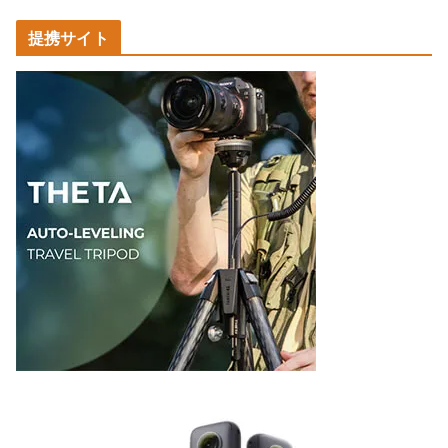
カ
提携サイト
テ
ゴ
リ
ー