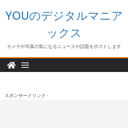
コ
YOUのデジタルマニア
ン
テ
ン
ックス
ツ
へ
カメラや写真の気になるニュースや話題をポストします
ス
キ
ッ
プ
スポンサードリンク -