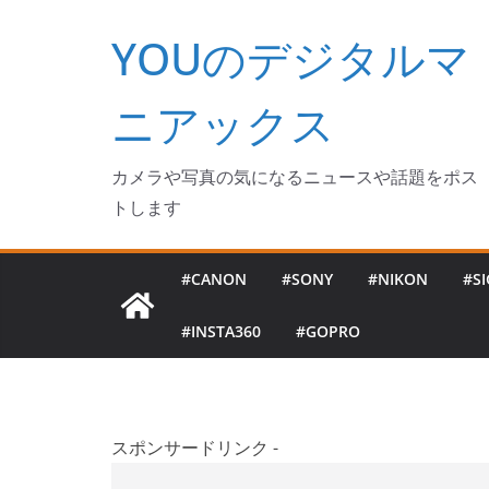
コ
YOUのデジタルマ
ン
テ
ン
ニアックス
ツ
へ
カメラや写真の気になるニュースや話題をポス
ス
トします
キ
ッ
#CANON
#SONY
#NIKON
#S
プ
#INSTA360
#GOPRO
スポンサードリンク -