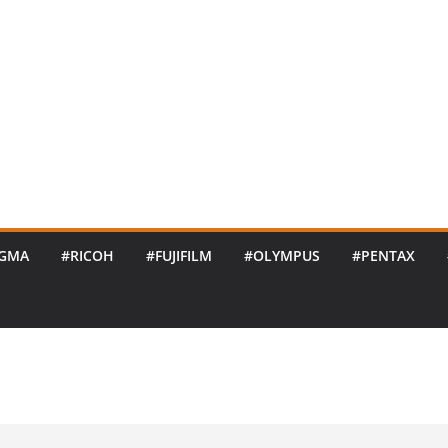
IGMA
#RICOH
#FUJIFILM
#OLYMPUS
#PENTAX