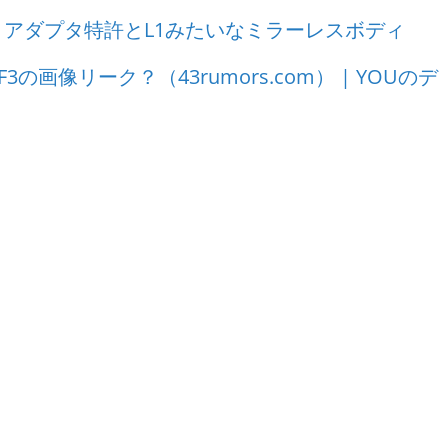
アダプタ特許とL1みたいなミラーレスボディ
C-GF3の画像リーク？（43rumors.com） | YOUのデ