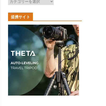
記
事
カ
提携サイト
テ
ゴ
リ
ー