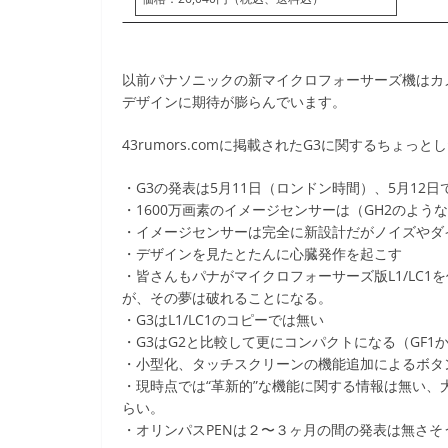
以前パナソニックの新マイクロフォーサーズ機はカメ
デザインに期待が膨らんでいます。
43rumors.comに掲載されたG3に関するちょっと
・G3の発表は5月11日（ロンドン時間）、5月12日
・1600万画素のイメージセンサーは（GH2のよ
・イメージセンサーは完全に新設計だがノイズやダ
・デザインを見たとたんに心臓発作を起こす
・皆さんもパナがマイクロフォーサーズ版L1/LC1を
が、その夢は破れることになる。
・G3はL1/LC1のコピーでは無い
・G3はG2と比較して更にコンパクトになる（GF1
・小型化、タッチスクリーンの機能追加によるボタ
・現時点では“革新的”な機能に関する情報は無い、
らい。
・オリンパスPENは２〜３ヶ月の間の発表は無さ