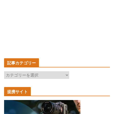
記事カテゴリー
記
事
カ
提携サイト
テ
ゴ
リ
ー