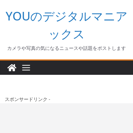
コ
YOUのデジタルマニア
ン
テ
ン
ックス
ツ
へ
カメラや写真の気になるニュースや話題をポストします
ス
キ
ッ
プ
スポンサードリンク -