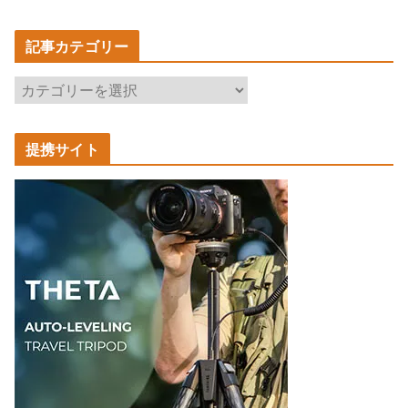
記事カテゴリー
記
事
カ
提携サイト
テ
ゴ
リ
ー