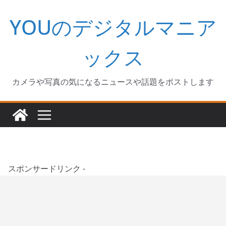
コ
YOUのデジタルマニア
ン
テ
ン
ックス
ツ
へ
カメラや写真の気になるニュースや話題をポストします
ス
キ
ッ
プ
スポンサードリンク -