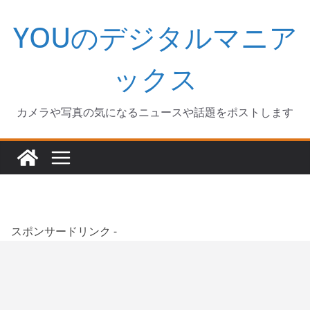
コ
YOUのデジタルマニア
ン
テ
ン
ックス
ツ
へ
カメラや写真の気になるニュースや話題をポストします
ス
キ
ッ
プ
スポンサードリンク -