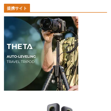
カ
提携サイト
テ
ゴ
リ
ー