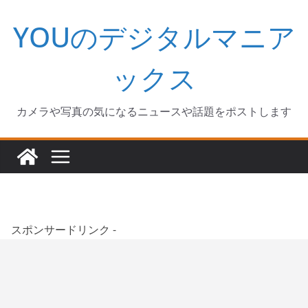
コ
YOUのデジタルマニア
ン
テ
ン
ックス
ツ
へ
カメラや写真の気になるニュースや話題をポストします
ス
キ
ッ
プ
スポンサードリンク -