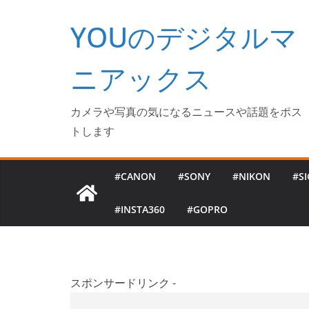
コ
YOUのデジタルマ
ン
テ
ン
ニアックス
ツ
へ
カメラや写真の気になるニュースや話題をポス
ス
トします
キ
ッ
#CANON
#SONY
#NIKON
#S
プ
#INSTA360
#GOPRO
スポンサードリンク -