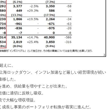
円超えに。
、上海ロックダウン、インフレ加速など厳しい経営環境が続い
推移した。
を進め、供給量を増やすことが出来た。
売価に適切に反映し吸収。
続で大幅な増収増益。
く成長し事業のポートフォリオ転換が着実に進んだ。