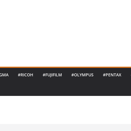
IGMA
#RICOH
#FUJIFILM
#OLYMPUS
#PENTAX