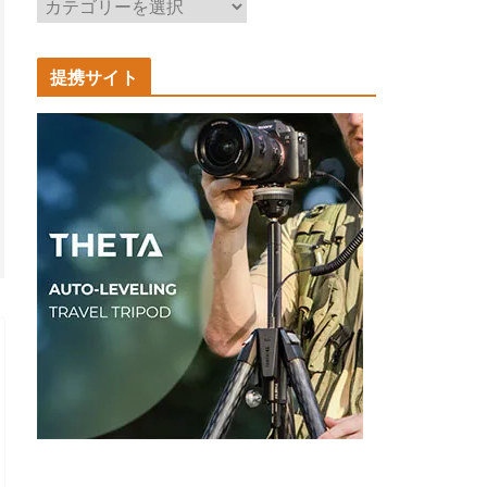
記
事
カ
提携サイト
テ
ゴ
リ
ー