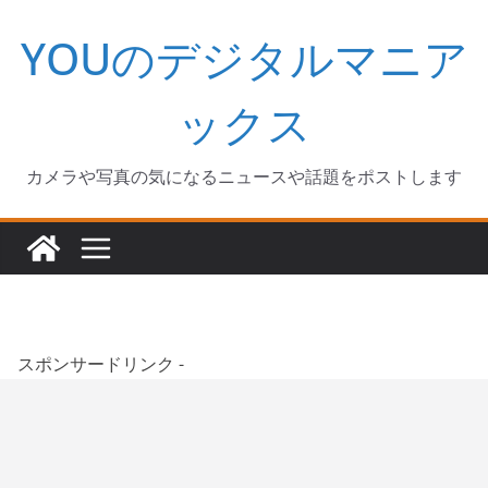
コ
YOUのデジタルマニア
ン
テ
ン
ックス
ツ
へ
カメラや写真の気になるニュースや話題をポストします
ス
キ
ッ
プ
スポンサードリンク -