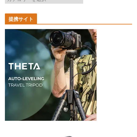
事
カ
提携サイト
テ
ゴ
リ
ー