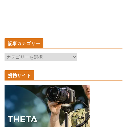
記事カテゴリー
記
事
カ
提携サイト
テ
ゴ
リ
ー