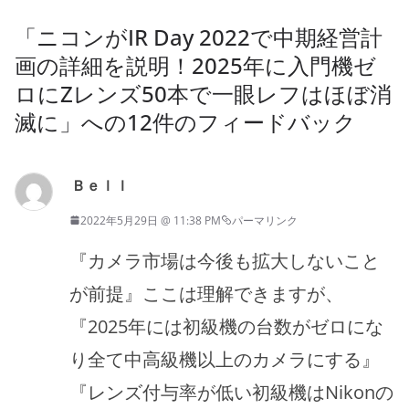
「
ニコンがIR Day 2022で中期経営計
画の詳細を説明！2025年に入門機ゼ
ロにZレンズ50本で一眼レフはほぼ消
滅に
」への12件のフィードバック
Ｂｅｌｌ
2022年5月29日 @ 11:38 PM
パーマリンク
『カメラ市場は今後も拡大しないこと
が前提』ここは理解できますが、
『2025年には初級機の台数がゼロにな
り全て中高級機以上のカメラにする』
『レンズ付与率が低い初級機はNikonの