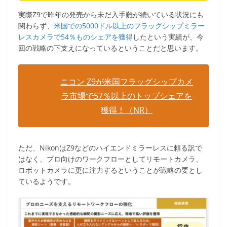
実際Z9で昨年の発売から未だ入手難が続いている状況にも
関わらず、
米国での5000ドル以上のフラッグシップミラー
レスカメラで54％ものシェアを獲得
したという実績が、今
回の戦略の下支えになっているということだと思います。
ニコン Z9が米国フラッグシップカメ
ラ市場で57％以上のトップシェアを
獲得！（NR）
ただ、NikonはZ9などのハイエンドミラーレスに頼る訳で
はなく、プロ向けのワークフローとしてリモートカメラ、
ロボットカメラに更に注力するということが戦略の要とし
ているようです。