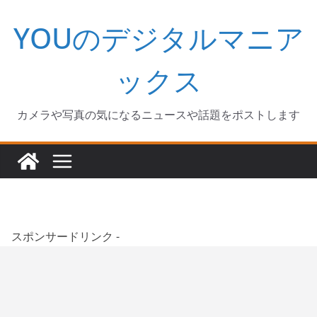
コ
YOUのデジタルマニア
ン
テ
ン
ックス
ツ
へ
カメラや写真の気になるニュースや話題をポストします
ス
キ
ッ
プ
スポンサードリンク -