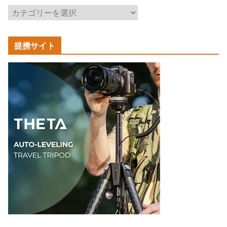
記
事
カ
提携サイト
テ
ゴ
リ
ー