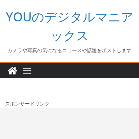
コ
YOUのデジタルマニア
ン
テ
ン
ックス
ツ
へ
カメラや写真の気になるニュースや話題をポストします
ス
キ
ッ
プ
スポンサードリンク -