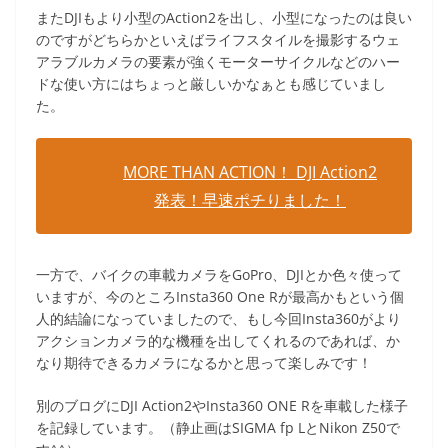
またDJIもより小型のAction2を出し、小型になったのは良い
のですがどちらかといえばライフスタイルを撮影するウェ
アラブルカメラの要素が強くモーターサイクルなどのハー
ドな使い方にはちょっと厳しいかなぁとも感じていまし
た。
MORE THAN ACTION！ DJI Action2
発表！早速ポチりました！
一方で、バイクの車載カメラをGoPro、DJIとか色々使って
いますが、今のところInsta360 One Rが最高かもという個
人的結論になっていましたので、もし今回Insta360がより
アクションカメラ的な機種を出してくれるのであれば、か
なり期待できるカメラになるかと思って楽しみです！
別のブログにDJI Action2やInsta360 ONE Rを車載した様子
を記録しています。（静止画はSIGMA fp LとNikon Z50で