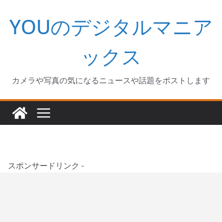
コ
YOUのデジタルマニア
ン
テ
ン
ックス
ツ
へ
カメラや写真の気になるニュースや話題をポストします
ス
キ
ッ
プ
スポンサードリンク -