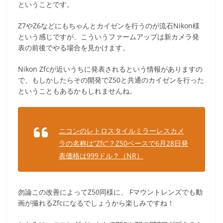
ということです。
Z7やZ6などにもちゃんとカイゼンを行うのが流石Nikon様
という感じですが、こういうファームアップは新カメラ発
表の前後でやる場合を見かけます。
Nikon Zfcが近いうちに発表されるという情報がありますの
で、もしかしたらその開発でZ50と共通のカイゼンを行った
ということもあるかもしれませんね。
ニコンのレトロスタイルミラーレスカメ
ラの名称は”Zfc”？Z50ベースで6月28日発
表価格は999ドル？（NR）
勿論この改善によってZ50同様に、 Fマウントレンズでも動
画が撮れるZfcになるでしょうから楽しみですね！