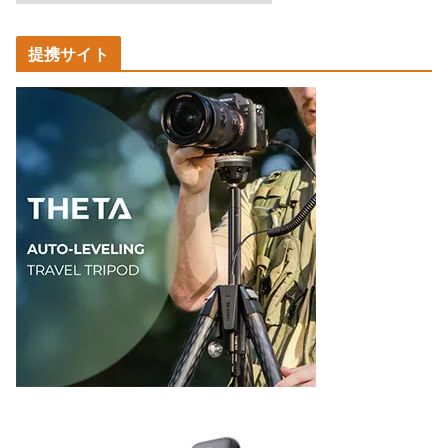
事
カ
提携サイト
テ
ゴ
リ
ー