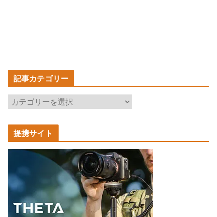
記事カテゴリー
記
事
カ
提携サイト
テ
ゴ
リ
ー