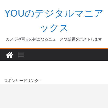
コ
YOUのデジタルマニア
ン
テ
ン
ックス
ツ
へ
カメラや写真の気になるニュースや話題をポストします
ス
キ
ッ
プ
スポンサードリンク -