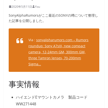
2020年5月11日
You
SonyAlphaRumorsがここ最近のSONYの噂について整理し
た記事を公開しました。
Via :
sonyalpharumors.com – Rumors
roundup: Sony A7sIII, new compact
camera, 12-24mm GM, 300mm GM,
three Tamron lenses, 70-200mm
Sigma…
事実情報
ハイエンドEマウントカメラ 製品コード
WW271448