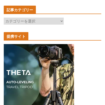
記事カテゴリー
記
事
カ
提携サイト
テ
ゴ
リ
ー