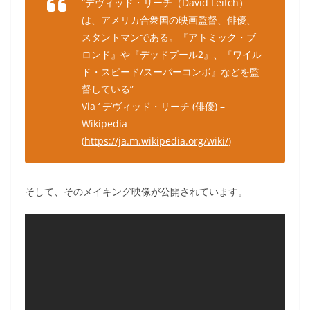
“デヴィッド・リーチ（David Leitch）
は、アメリカ合衆国の映画監督、俳優、
スタントマンである。『アトミック・ブ
ロンド』や『デッドプール2』、『ワイル
ド・スピード/スーパーコンボ』などを監
督している”
Via ‘ デヴィッド・リーチ (俳優) –
Wikipedia
(
https://ja.m.wikipedia.org/wiki/
)
そして、そのメイキング映像が公開されています。