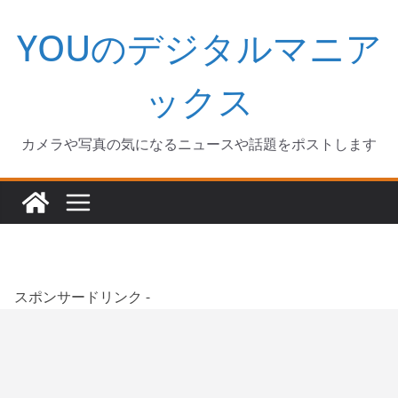
コ
YOUのデジタルマニア
ン
テ
ン
ックス
ツ
へ
カメラや写真の気になるニュースや話題をポストします
ス
キ
ッ
プ
スポンサードリンク -